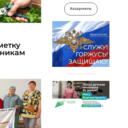
Нацпроекты
2026
метку
дникам