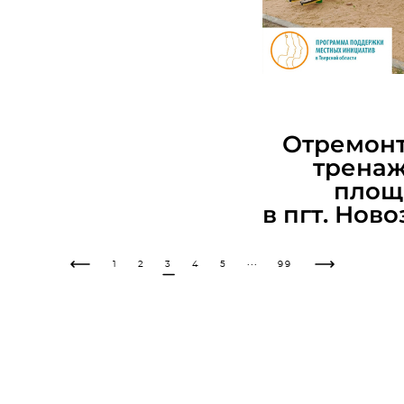
04.07.
Отремон
трена
площ
в пгт. Нов
...
1
2
3
4
5
99