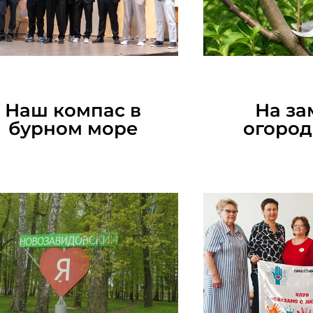
10.07.2026
07.07.
Наш компас в
На за
бурном море
огоро