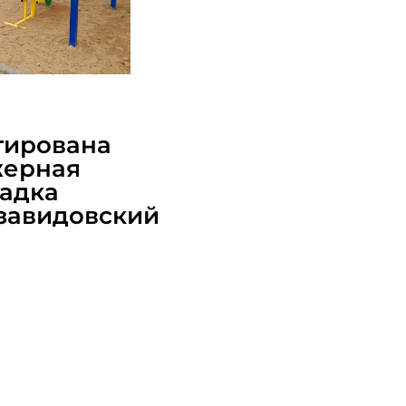
2026
тирована
жерная
адка
озавидовский