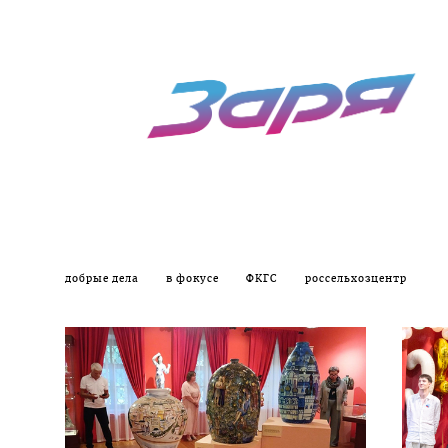
добрые дела
в фокусе
ФКГС
россельхозцентр