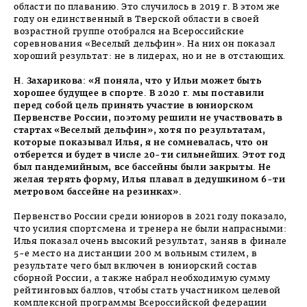
области по плаванию. Это случилось в 2019 г. В этом же
году он единственный в Тверской области в своей
возрастной группе отобрался на Всероссийские
соревнования «Веселый дельфин». На них он показал
хороший результат: не в лидерах, но и не в отстающих.
Н. Захарикова: «Я поняла, что у Ильи может быть
хорошее будущее в спорте. В 2020 г. мы поставили
перед собой цель принять участие в юниорском
Первенстве России, поэтому решили не участвовать в
стартах «Веселый дельфин», хотя по результатам,
которые показывал Илья, я не сомневалась, что он
отберется и будет в числе 20-ти сильнейших. Этот год
был пандемийным, все бассейны были закрыты. Не
желая терять форму, Илья плавал в дедушкином 6-ти
мет­ровом бассейне на резинках».
Первенство России среди юниоров в 2021 году показало,
что усилия спорт­смена и тренера не были напрасными:
Илья показал очень высокий результат, заняв в финале
5-е место на дистанции 200 м вольным стилем, в
результате чего был включен в юниорский состав
сборной России, а также набрал необходимую сумму
рейтинговых баллов, чтобы стать участником целевой
комплексной программы Всероссийской федерации