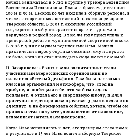
начала заниматься в 6 лет в группе у тренера Валентина
Васильевича Игольникова. Плавала брассом дистанции
100 м и 50 м. Несколько лет входила в сборную региона; в
числе ее спортивных достижений несколько рекордов
Тверской области. В 2005 г. окончила Российский
государственный университет спорта и туризма и
вернулась в родной город. В том же году приступила к
тренерской работе в муниципальной спортивной школе.
В 2006 г. у них с мужем родился сын Илья. Малыш
практически вырос у бортика бассейна, ему и двух лет
не было, когда он стал приходить сюда вместе с мамой.
Н. Захарикова: «В 2012 г. мои воспитанники стали
участниками Всероссийских соревнований по
плаванию «Веселый дельфин». Там была настолько
классная организация и атмосфера, что, стоя на
трибуне, я пообещала себе, что мой сын здесь
поплывет. Я отдала его в спортивную школу, и Илья
приступил к тренировкам в режиме 3 раза в неделю по
45 минут. Я не форсировала события, хотела, чтобы он
привык и стал получать удовольствие от плавания», –
вспоминает Наталья Владимировна.
Когда Илье исполнилось 11 лет, его тренером стала мама;
в результате в 13 лет Илья вошел в сборную Тверской