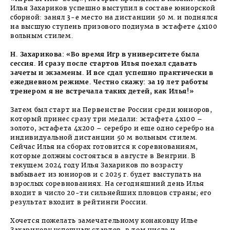
Илья Захариков успешно выступил в составе юниорской
сборной: занял 3-е место на дистанции 50 м. и поднялся
на высшую ступень призового подиума в эстафете 4х100
вольным стилем.
Н. Захарикова: «Во время Игр в университете была
сессия. И сразу после стартов Илья поехал сдавать
зачеты и экзамены. И все сдал успешно практически в
ежедневном режиме. Честно скажу: за 19 лет работы
тренером я не встречала таких детей, как Илья!»
Затем был старт на Первенстве России среди юниоров,
который принес сразу три медали: эстафета 4х100 –
золото, эстафета 4х200 – серебро и еще одно серебро на
индивидуальной дистанции 50 м вольным стилем.
Сейчас Илья на сборах готовится к соревнованиям,
которые должны состояться в августе в Венгрии. В
текущем 2024 году Илья Захариков по возрасту
выбывает из юниоров и с 2025 г. будет выступать на
взрослых соревнованиях. На сегодняшний день Илья
входит в число 20-ти сильнейших пловцов страны; его
результат входит в рейтинги России.
Хочется пожелать замечательному конаковцу Илье