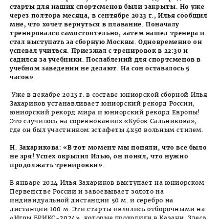
старты для наших спортсменов были закрыты. Но уже
через полтора месяца, в сентябре 2023 г., Илья сообщил
мне, что хочет вернуться в плавание. Поначалу
тренировался самостоятельно, затем нашел тренера и
стал выступать за сборную Моск­вы. Одновременно он
успевал учиться. Приезжал с тренировок в 22:30 и
садился за учебники. Послаблений для спортсменов в
учебном заведении не делают. На сон оставалось 5
часов».
Уже в декабре 2023 г. в составе юниорской сборной Илья
Захариков устанавливает юниорский рекорд России,
юниорский рекорд мира и юниорский рекорд Европы!
Это случилось на соревнованиях «Кубок Сальникова»,
где он был участником эстафеты 4х50 вольным стилем.
Н. Захарикова: «В тот момент мы поняли, что все было
не зря! Успех окрылил Илью, он понял, что нужно
продолжать тренировки».
В январе 2024 Илья Захариков выступает на юниорском
Первенстве России и завоевывает золото на
индивидуальной дистанции 50 м. и серебро на
дистанции 100 м. Эти старты являлись отборочными на
«Игры БРИКС-2024», которые проходили в Казани. Здесь