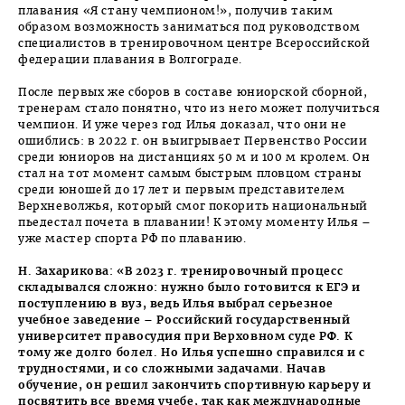
плавания «Я стану чемпионом!», получив таким
образом возможность заниматься под руководством
специалистов в тренировочном центре Всероссийской
федерации плавания в Волгограде.
После первых же сборов в составе юниорской сборной,
тренерам стало понятно, что из него может получиться
чемпион. И уже через год Илья доказал, что они не
ошиблись: в 2022 г. он выигрывает Первенство России
среди юниоров на дистанциях 50 м и 100 м кролем. Он
стал на тот момент самым быстрым пловцом страны
среди юношей до 17 лет и первым представителем
Верхневолжья, который смог покорить национальный
пьедестал почета в плавании! К этому моменту Илья –
уже мастер спорта РФ по плаванию.
Н. Захарикова: «В 2023 г. тренировочный процесс
складывался сложно: нужно было готовится к ЕГЭ и
поступлению в вуз, ведь Илья выбрал серьезное
учебное заведение – Российский государственный
университет правосудия при Верховном суде РФ. К
тому же долго болел. Но Илья успешно справился и с
трудностями, и со сложными задачами. Начав
обучение, он решил закончить спортивную карьеру и
посвятить все время учебе, так как международные