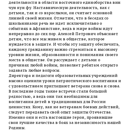
деятельности в области восточного единоборства вин
чун кун фу. Наставническую деятельность, как с
детьми, так и со взрослыми, он считает основной
линией своей жизни. Отметим, что в беседах со
школьниками речь не идет исключительно о
событиях в Афганистане, ведь в мире войны идут
непрерывно до сих пор. Алексей Петрович объясняет
детям, что все мы живем в обществе, которое
нуждается в защите. И чтобы эту защиту обеспечить,
каждому гражданину важно стремиться к высокому
уровню жизни, образованности и понимания своего
места в обществе. Он рассуждает с детьми о
причинах любой войны, позволяет ребятам открыто
задавать любые вопросы.
Директора и педагоги образовательных учреждений
высоко оценили уроки патриотического воспитания и
с удовольствием приглашают ветерана снова и снова.
В последние годы такие встречи стали большой
редкостью, а ведь они так необходимы для
воспитания детей в традиционных для России
ценностях. Кому, как не ветеранам боевых действий,
следует передавать свой опыт защиты Отечества.
Именно они и есть настоящие герои, проявившие
свои лучшие качества в боях за независимость нашей
Родины.