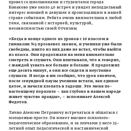
провел со школьниками и студентами города
Конаково уже около 40 встреч и увидел неподдельный
интерес юношей и девушек к происходящим в нашей
стране событиям. Ребята очень внимательны к любой
теме, связанной с историей, культурой,
независимостью своей Отчизны.
«Когда в конце одного из уроков с 10 классом в
гимназии №5 прозвенел звонок, и ученики уже были
свободны, никто из них даже не встал, чтобы выйти
из класса. Они продолжали на меня внимательно
смотреть и слушать. Они впитывали, что я говорил,
с жаждой узнать все больше и больше. Я продолжил
еще десять минут, а они все сидели и неустанно
слушали. И когда я им сообщил, что урок окончен,
после секундной паузы ученики встали, как единое
целое, и начали хлопать в ладоши. Это меня по-
настоящему поразило – как глубоко в нашем народе
живет чувство правды», – вспоминает Алексей
Федотов.
Лично Алексею Петровичу встречаться и общаться с
молодежью просто. Он имеет высшее психолого-
педагогическое образование, и за плечами у него 25-
летний опыт педагогической и наставнической