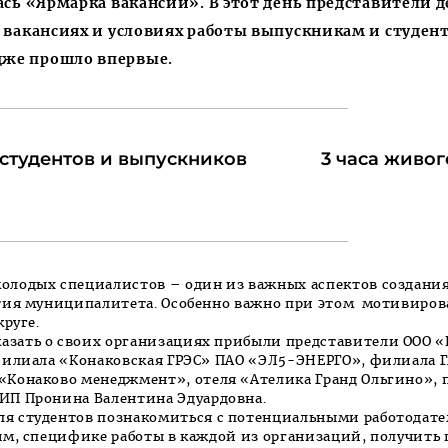
ась «Ярмарка вакансий». В этот день представители 
 вакансиях и условиях работы выпускникам и студент
дже прошло впервые.
 студентов и выпускников
3 часа живо
олодых специалистов – один из важных аспектов создани
ития муниципалитета. Особенно важно при этом мотивиров
круге.
азать о своих организациях прибыли представители ООО
филиала «Конаковская ГРЭС» ПАО «ЭЛ5-ЭНЕР­ГО», филиала 
«Конаково менеджмент», отеля «Ателика Гранд Ольгино», 
ИП Пронина Валентина Эдуардовна.
я студентов познакомиться с потенциальными работодател
ям, специфике работы в каждой из организаций, получить