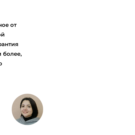
ное от
ой
рантия
м более,
ю