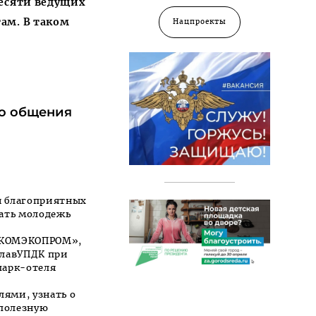
десяти ведущих
ам. В таком
Нацпроекты
го общения
я благоприятных
ать молодежь
 «КОМЭКОПРОМ»,
ГлавУПДК при
парк-отеля
ями, узнать о
 полезную