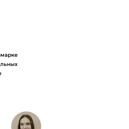
рмарке
альных
е