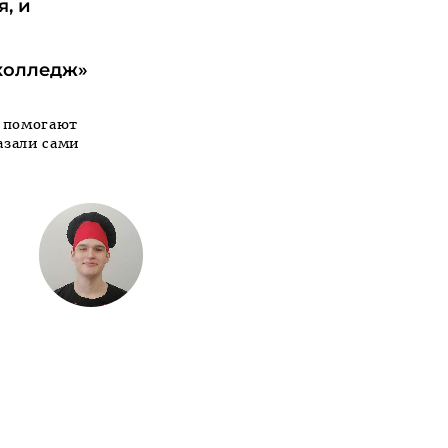
, и
колледж»
, помогают
азали сами