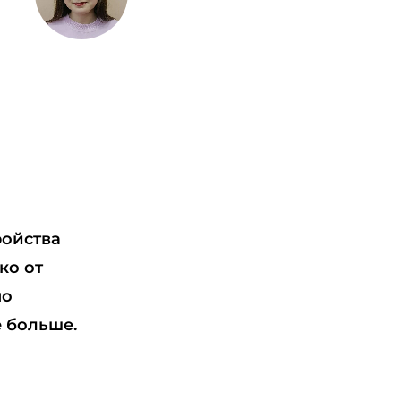
ройства
ко от
но
е больше.