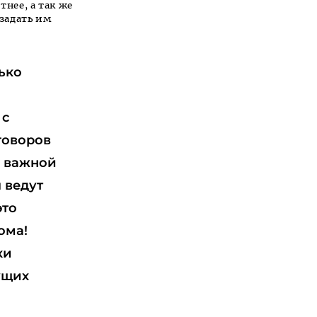
тнее, а так же
задать им
ько
 с
говоров
й важной
 ведут
это
ома!
ки
ущих