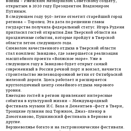
войны - Ржевским мемориалом Советскому солдату,
открытым в 2020 году Президентом Владимиром
Путиным.
В следующем году 950-летие отметит старейший город
региона – Торопец. Эта дата по решению главы
государства получила федеральный статус. Игорь Руденя
пригласил гостей открытия Дня Тверской области на
праздничные события, которые пройдут в Тверской
области летом следующего года.
Символом качественного отдыха в Тверской области
стал комплекс Завидово, где завершается реализация
масштабного проекта «Волжское море». Уже в
следующем году в Завидово будет открыт самый
современный в России речной порт и вокзал, начнется
строительство железнодорожной ветки от Октябрьской
железной дороги. Здесь работает и расширяется
круглогодичный центр семейного отдыха мирового
уровня.
Ежегодно гостей в регион привлекают интересные
события в культурной жизни – Международный
фестиваль музыки И.С. Баха и Дементьев-фест в Твери,
Троицкие гуляния под Торжком, Джаз-пленэр в
Домотканово, Пушкинский фестиваль в Берново и
другие.
Верхневолжье богато и на гастрономические фестивали.