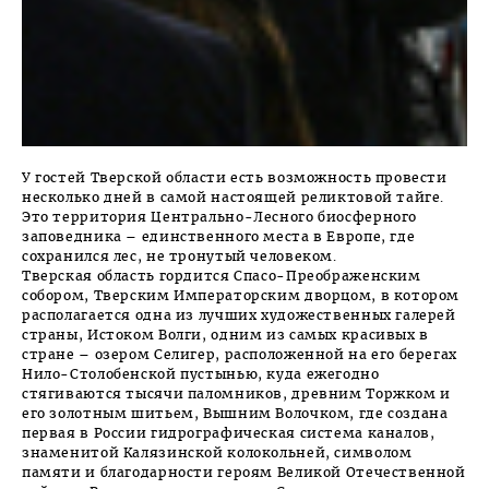
У гостей Тверской области есть возможность провести
несколько дней в самой настоящей реликтовой тайге.
Это территория Центрально-Лесного биосферного
заповедника – единственного места в Европе, где
сохранился лес, не тронутый человеком.
Тверская область гордится Спасо-Преображенским
собором, Тверским Императорским дворцом, в котором
располагается одна из лучших художественных галерей
страны, Истоком Волги, одним из самых красивых в
стране – озером Селигер, расположенной на его берегах
Нило-Столобенской пустынью, куда ежегодно
стягиваются тысячи паломников, древним Торжком и
его золотным шитьем, Вышним Волочком, где создана
первая в России гидрографическая система каналов,
знаменитой Калязинской колокольней, символом
памяти и благодарности героям Великой Отечественной