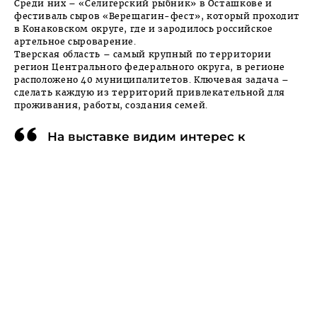
Среди них – «Селигерский рыбник» в Осташкове и
фестиваль сыров «Верещагин-фест», который проходит
в Конаковском округе, где и зародилось российское
артельное сыроварение.
Тверская область – самый крупный по территории
регион Центрального федерального округа, в регионе
расположено 40 муниципалитетов. Ключевая задача –
сделать каждую из территорий привлекательной для
проживания, работы, создания семей.
На выставке видим интерес к
Тверской области со стороны
посетителей. Мы точно занимаем
достойное место. Нам есть что
показать с точки зрения
промышленности, туристического
потенциала. Учитывая нашу
транспортную доступность,
количество федеральных трасс,