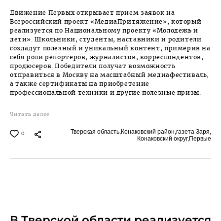
Движение Первых открывает прием заявок на
Всероссийский проект «МедиаПритяжение», который
реализуется по Национальному проекту «Молодежь и
дети». Школьники, студенты, наставники и родители
создадут полезный и уникальный контент, примерив на
себя роли репортеров, журналистов, корреспондентов,
продюсеров. Победители получат возможность
отправиться в Москву на масштабный медиафестиваль,
а также сертификаты на приобретение
профессиональной техники и другие полезные призы.
Читать далее
Тверская область,
Конаковский район,
газета Заря,
0
Конаковский округ,
Первые
MARCH 17, 2025
В Тверской области реализуется