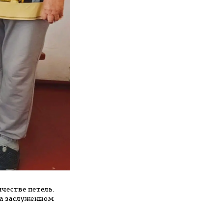
ичестве петель.
на заслуженном