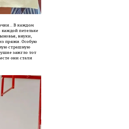
лочки… В каждом
В каждой петельке
сыновья, внуки,
из пряжи. Особую
амую страшную
одушие зажгло тот
есте они стали