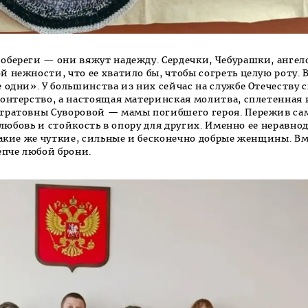
обереги — они вяжут надежду. Сердечки, Чебурашки, анге
 нежности, что ее хватило бы, чтобы согреть целую роту. 
 одни». У большинства из них сейчас на службе Отечеству 
лонтерство, а настоящая материнская молитва, сплетенная 
стратовны Суворовой — мамы погибшего героя. Пережив с
ю любовь и стойкость в опору для других. Именно ее неравн
такие же чуткие, сильные и бесконечно добрые женщины. Вм
епче любой брони.