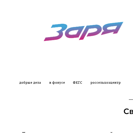
добрые дела
в фокусе
ФКГС
россельхозцентр
Св