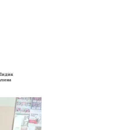
 Лидия
алина