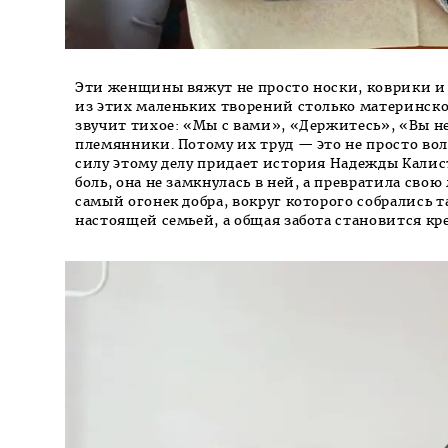
Эти женщины вяжут не просто носки, коврики и 
из этих маленьких творений столько материнской
звучит тихое: «Мы с вами», «Держитесь», «Вы не
племянники. Потому их труд — это не просто во
силу этому делу придает история Надежды Кали
боль, она не замкнулась в ней, а превратила сво
самый огонек добра, вокруг которого собрались 
настоящей семьей, а общая забота становится кр