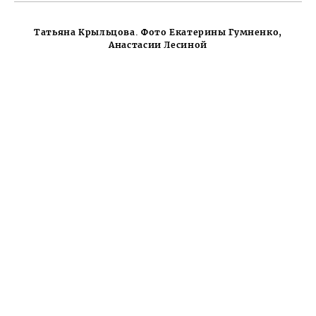
Татьяна Крыльцова. Фото Екатерины Гумненко,
Анастасии Лесиной
2
Предыдущая
Следующая
Тверская губерния
Туризм Тверской области