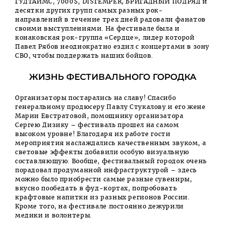
ГУДТАЙМС,
7000$,
DISTEMPER,
БРИГАДНЫЙ ПОДРЯД
и
десятки других групп самых разных рок-
направлений в течение трех дней радовали фанатов
своими выступлениями. На фестивале была и
конаковская рок-группа «Сердце», лидер которой
Павел Рябов неоднократно ездил с концертами в зону
СВО, чтобы поддержать наших бойцов.
ЖИЗНЬ ФЕСТИВАЛЬНОГО ГОРОДКА
Организаторы постарались на славу! Спасибо
генеральному продюсеру Павлу Стукалову и его жене
Марии Евстратовой, помощнику организатора
Сергею Дизику – фестиваль прошел на самом
высоком уровне! Благодаря их работе гости
мероприятия наслаждались качественным звуком, а
световые эффекты добавили особую визуальную
составляющую. Вообще, фестивальный городок очень
порадовал продуманной инфраструктурой – здесь
можно было приобрести самые разные сувениры,
вкусно пообедать в фуд-кортах, попробовать
крафтовые напитки из разных регионов России.
Кроме того, на фестивале постоянно дежурили
медики и волонтеры.