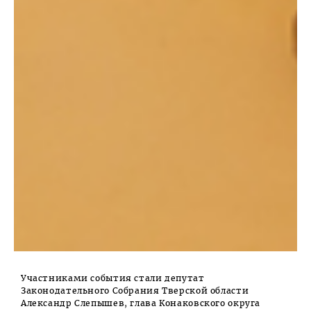
Участниками события стали депутат
Законодательного Собрания Тверской области
Александр Слепышев, глава Конаковского округа