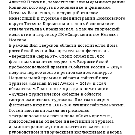
Алексей Пляскин, заместитель главы администрации
Конаковского округа по экономике и финансам
Наталья Василенко, заведующий отделом
инвестиций и туризма администрации Конаковского
округа Татьяна Корчагина и главный специалист
отдела Татьяна Скрандовская, а так же творческий
коллектив и директор ДК «Современник» Наталья
Исакова.
В рамках Дня Тверской области посетителям Дома
российской кухни был представлен фестиваль
«Верещагин СырFEST». Стоит отметить, что
фестиваль является лауреатом Всероссийской
профессиональной премии «События России – 2019»,
получил первое место в региональном конкурсе
Национальной премии в области событийного
туризма «Russian Event Awards – 2018» и стал
обладателем Гран-при 2019 года в номинации
«Лучшее туристическое событие в области
гастрономического туризма». Два года подряд
фестиваль входил в ТОП-200 лучших событий России.
Гостей выставки ждала потрясающая
театрализованная постановка «Связь времен»,
подготовленная отделом инвестиций и туризма
администрации муниципалитета совместно с
руководством и творческими коллективами Дворца