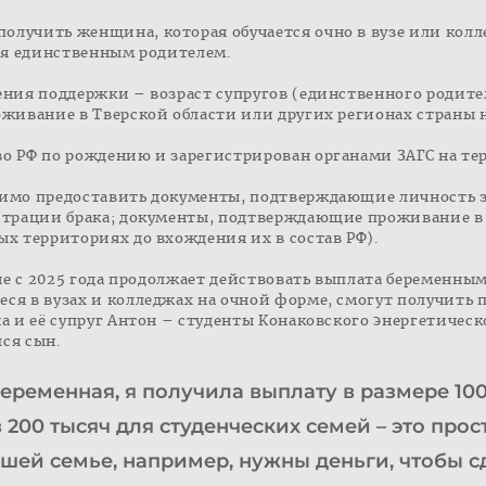
лучить женщина, которая обучается очно в вузе или колл
тся единственным родителем.
ния поддержки – возраст супругов (единственного родителя
живание в Тверской области или других регионах страны не
во РФ по рождению и зарегистрирован органами ЗАГС на т
димо предоставить документы, подтверждающие личность з
страции брака; документы, подтверждающие проживание в 
ых территориях до вхождения их в состав РФ).
оне с 2025 года продолжает действовать выплата беременным
ся в вузах и колледжах на очной форме, смогут получить 
а и её супруг Антон – студенты Конаковского энергетическо
ся сын.
еременная, я получила выплату в размере 10
 200 тысяч для студенческих семей – это про
шей семье, например, нужны деньги, чтобы с