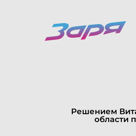
Решением Вита
области 